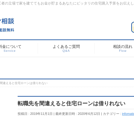
三者の立場で家を建ててもお金が貯まるあなたにピッタリの住宅購入予算をお伝え
料金について
よくあるご質問
相談の流れ
Service
Q&A
Flow
間違えると住宅ローンは借りれない
転職先を間違えると住宅ローンは借りれない
投稿日 : 2019年11月1日
最終更新日時 : 2020年6月12日
カテゴリー :
infomati