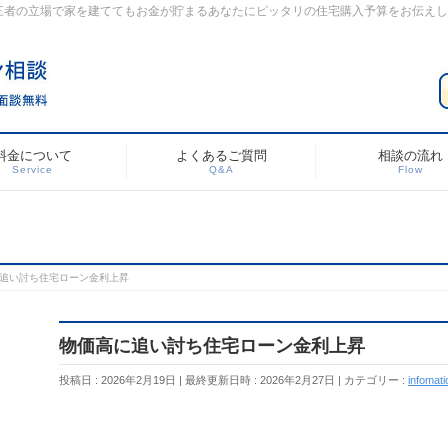
三者の立場で家を建ててもお金が貯まるあなたにピッタリの住宅購入予算をお伝え
料金について
よくあるご質問
相談の流れ
Service
Q&A
Flow
追い討ち住宅ローン金利上昇
物価高に追い討ち住宅ローン金利上昇
投稿日 : 2026年2月19日
最終更新日時 : 2026年2月27日
カテゴリー :
infomati