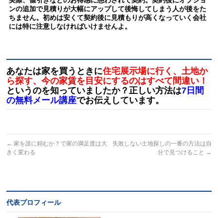
実際、値引きなどのお得感に惑わされて契約。契約後にオプショ
ンの追加で見積りが大幅にアップして後悔してしまう人が後をた
ちません。
初めは安くて契約後に見積もりが高くなっていく会社
には特に注意しなければいけませんよ。
あなたは家を買うときに
住宅展示場に行く、土地か
ら探す、今の家賃を目安にするのはすべて間違い！
というのを知っていましたか？正しい方法は
7日間
の無料メール講座
でお伝えしています。
←
家を誰に頼むか？で家の満足度は大
失敗しない土地探しの一番の方法は自
きく変わる
分で見つけること
→
代表プロフィール