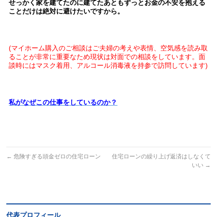
せっかく家を建てたのに建てたあともずっと
お金の不安を抱える
ことだけは絶対に
避けたいですから。
(マイホーム購入のご相談はご夫婦の考えや表情、空気感を読み取
ることが非常に重要なため現状は対面での相談をしています。面
談時にはマスク着用、アルコール消毒液を持参で訪問しています)
私がなぜこの仕事をしているのか？
←
危険すぎる頭金ゼロの住宅ローン
住宅ローンの繰り上げ返済はしなくて
いい
→
代表プロフィール