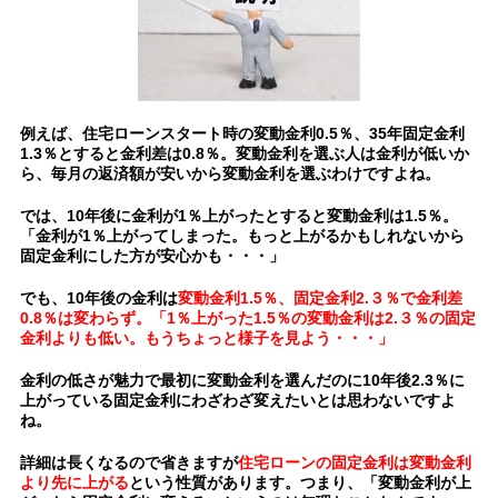
例えば、住宅ローンスタート時の変動金利0.5％、35年固定金利
1.3％とすると金利差は0.8％。変動金利を選ぶ人は金利が低いか
ら、毎月の返済額が安いから変動金利を選ぶわけですよね。
では、10年後に金利が1％上がったとすると変動金利は1.5％。
「金利が1％上がってしまった。もっと上がるかもしれないから
固定金利にした方が安心かも・・・」
でも、10年後の金利は
変動金利
1.5％、
固定金利
2.３％で金利差
0.8％は変わらず。
「1％上がった1.5％の変動金利は
2.３％の固定
金利よりも低い。
もうちょっと様子を見よう・・・」
金利の低さが魅力で最初に変動金利を選んだのに10年後2.3％に
上がっている固定金利にわざわざ変えたいとは思わないですよ
ね。
詳細は長くなるので省きますが
住宅ローンの固定金利は変動金利
より先に上がる
という性質があります。
つまり、「変動金利が上