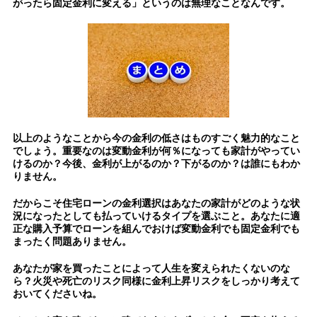
がったら固定金利に変える」というのは無理なことなんです。
以上のようなことから今の金利の低さはものすごく魅力的なこと
でしょう。重要なのは変動金利が何％になっても家計がやってい
けるのか？
今後、金利が
上がるのか？
下がるのか？は
誰にもわか
りません。
だからこそ
住宅ローンの金利選択は
あなたの家計が
どのような状
況になったとしても
払っていけるタイプを選ぶこと。あなたに適
正な購入予算でローンを組んでおけば変動金利でも固定金利でも
まったく問題ありません。
あなたが
家を買ったことによって
人生を変えられたくないのな
ら？火災や死亡のリスク同様に
金利上昇リスク
をしっかり考えて
おいてくださいね。