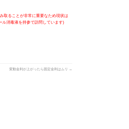
読み取ることが非常に重要なため現状は
ール消毒液を持参で訪問しています)
変動金利が上がったら固定金利はムリ
→