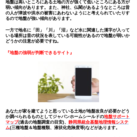
地盤は高いところにある土地の方が強くて低いところにある方が
弱い傾向があります。また、神社、仏閣があるようなところは昔
の人が津波や洪水の被害にあわないようにと考えられていたりす
るので地盤が強い傾向があります。
一方で地名に「田」「川」「沼」など水に関連した漢字が入って
いる場所は昔の状況を表している可能性があるので地盤が弱いか
どうかの注意が必要ですね。
『地盤の強弱が判断できるサイト』
あなたが家を建てようと思っている土地が地盤改良が必要かどう
か調べられるものとしてジャパンホームシールドの
地盤サポート
マップ
(過去の地盤調査の目安)、
静岡県統合基盤地理情報システ
ム
(三種地盤＆地盤種類、液状化危険度等)などがあります。