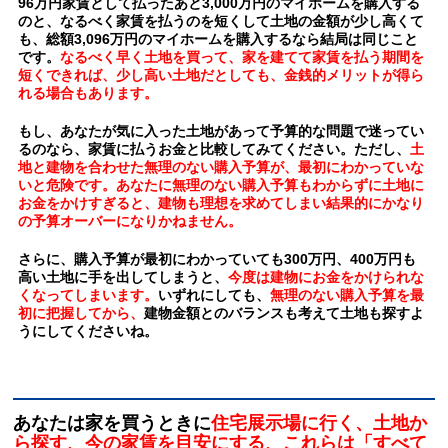
96万円家賃として払ったあと3,000万円のマイホームを購入する
のと、なるべく家賃を払うのを短くして土地の金額が少し高くて
も、総額3,096万円のマイホームを購入するなら結局は同じこと
です。
なるべく早く土地を買って、
家を建てて家賃を払う期間を
短くできれば、
少し高い土地だとしても
、
金銭的メリットが得ら
れる場合もあります。
もし、あなたが気に入った土地があって予算的な問題で迷ってい
るのなら、家賃に払うお金と比較してみてください。ただし、
土
地と建物を合わせた無理のない購入予算が、
最初にわかっていな
いと危険です。あなたに
無理のない購入予算もわからずに
土地に
お金をかけすぎると、
建物も理想を求めてしまい
結果的にかなり
の予算オーバーになりかねません。
さらに、購入予算が最初にわかっていても300万円、400万円も
高い土地に手を出してしまうと、
今度は建物にお金をかけられな
くなってしまいます。
いずれにしても、
無理のない購入予算を最
初に把握してから、
建物金額とのバランスも考えて土地も探すよ
うにしてくださいね。
あなたは家を買うときに
住宅展示場に行く、
土地か
ら探す、
今の家賃を目安にする、
これらは「すべて