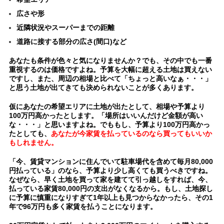
広さや形
近隣状況やスーパーまでの距離
道路に接する部分の広さ(間口)など
あなたも条件が色々と気になりませんか？でも、その中でも一番
重視するのは価格ですよね。予算を大幅に超える土地は買えない
ですし、また、周辺の相場と比べて「ちょっと高いなぁ・・・」
と思う土地が出てきても決められないことが多くあります。
仮にあなたの希望エリアに土地が出たとして、相場や予算より
100万円高かったとします。「場所はいいんだけど金額が高い
な・・・」と思いますよね。でももし、予算より100万円高かっ
たとしても、
あなたが今家賃を払って
いるのなら
買ってもいいか
もしれません。
「今、賃貸マンションに住んでいて駐車場代を含めて毎月80,000
円払っている」のなら、予算より少し高くても買うべきですね。
なぜなら、早く土地を買って家を建てて引っ越しをすれば、今、
払っている家賃80,000円の支出がなくなるから。
もし、土地探し
に予算に慎重になりすぎて1年以上も見つからなかったら、その1
年で96万円も多く家賃を払うことになります。