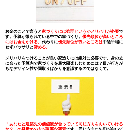
お金のことで言うと
家づくりには強弱というかメリハリが必要
で
す。予算が限られている中での家づくり。
優先順位が高いところ
にはお金をかける。
代わりに
優先順位が低いところは
中途半端に
せずバッサリと
諦める。
メリハリをつけることが良い家造りには絶対に必要です。
身の丈
に合った予算内で家づくりを最大限楽しむためには？目が行きが
ちなデザイン性や間取りばかりを意識するのではなくて。
「あなたと建築先の価値観が合っていて同じ方向を向いていける
か？」の見極めの方が重要な要素
です。同じ方向に矢印が向いて