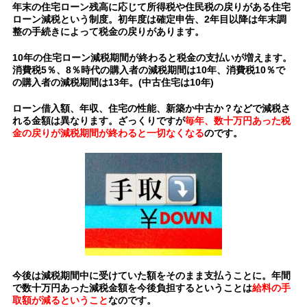
年末の住宅ローン残高に応じて所得税や住民税の戻りがある住宅
ローン減税という制度。初年度は確定申告、2年目以降は年末調
整の手続きによって税金の戻りがあります。
10年の住宅ローン減税期間が終わると税金の支払いが増えます。
消費税5％、8％時代の購入者の減税期間は10年、消費税10％で
の購入者の減税期間は13年。(中古住宅は10年)
ローン借入額、年収、住宅の性能、新築か中古か？などで減税さ
れる金額は異なります。ざっくりですが
毎年、数十万円あった税
金の戻りが減税期間が終わると一切なくなる
のです。
今後は減税期間中に受けていた額をそのまま支払うことに。年間
で数十万円あった減税金額を今後負担するということは
給料の手
取額が減るということ
なのです。