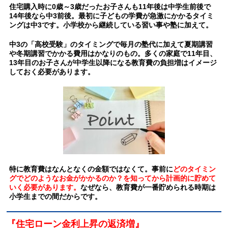
住宅購入時に0歳～3歳だったお子さんも11年後は中学生前後で
14年後なら中3前後。最初に子どもの学費が急激にかかるタイミ
ングは中3です。小学校から継続している習い事や塾に加えて。
中3の「高校受験」のタイミングで毎月の塾代に加えて夏期講習
や冬期講習でかかる費用はかなりのもの。
多くの家庭で11年目、
13年目のお子さんが中学生以降になる教育費の負担増はイメージ
しておく必要があります。
特に教育費はなんとなくの金額ではなくて。事前に
どのタイミン
グでどのようなお金がかかるのか？を知ってから計画的に貯めて
いく必要があります。
なぜなら、教育費が一番貯められる時期は
小学生までの間だからです。
『住宅ローン金利上昇の返済増』