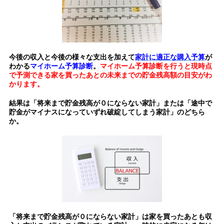
今後の収入と今後の様々な支出を加えて
家計に適正な購入予算
が
わかる
マイホーム予算診断
。
マイホーム予算診断を行うと現時点
で予測できる家を買ったあとの未来までの貯金残高額の目安がわ
かります。
結果は「将来まで貯金残高が０にならない家計」または「途中で
貯金がマイナスになっていずれ破綻してしまう家計」のどちら
か。
「将来まで貯金残高が０にならない家計」は家を買ったあとも収